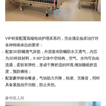
VIP科室配置高端电动护理床系列，完全满足临床治疗对
各种特殊体位的要求：
配套3D防螨透气床垫，外层套布防螨防水又透气，内芯
为3D科技材料，X-90º立体中空结构，空气、水均可自由
流通，柔软有弹性，形成干爽舒适的环境,增加睡眠舒适
度，预防褥疮；
配套豪华移动餐桌，气动助力升降，轻便、无噪音，同时
具备紧急抬升功能，防止夹伤。
豪华双人间